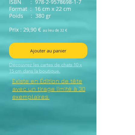
ISBN ‏ : ‎
978-2-9578698-1-7
Format ‏ : ‎ 16 cm x 22 cm
Poids : 380 gr
Prix : 29,90 €
au lieu de 32 €
Ajouter au panier
Découvrez les cartes de chats 10 x
15 cm dans la boutique.
Existe en Édition de tête
avec un tirage limité à 30
exemplaires.