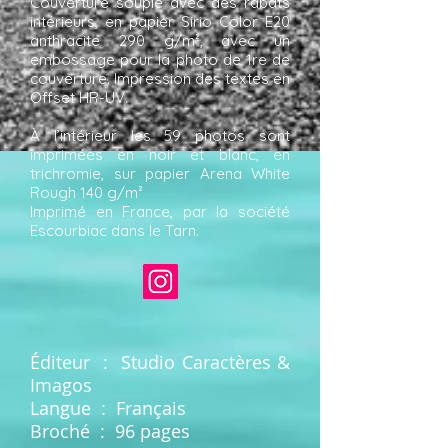
Couverture souple avec des rabats
intérieurs, en papier Sirio Color E20
anthracite 290 g/m², avec un
embossage pour la photo de 1re de
couverture. Impression des textes en
Offset HR-UV.
À l’intérieur les 59 photos sont
imprimées en noir et blanc, en
trichromie, sur papier Arena White
Rough 140 g/m²
Imprimé en France, par la société
Escourbiac dans le Tarn.
Éditeur ‏ : ‎ Studio Caractères &
Imagos
Langue ‏ : ‎ Français
Broché ‏ : ‎ 96 pages