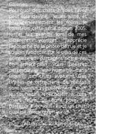
Galeries.
Pourquoi des chats ? Vous l’avez
peut-être deviné… je les aime, et
plus généralement les félins. Je
construis cette série depuis 2005.
Je l’ai fait grandir lors de mes
différents voyages. J’apprécie
l’approche de la photo de rue et je
voulais l’aborder sur le plan de ces
animaux qui partagent notre vie.
En arrière-plan vous pourrez
percevoir la vie humaine dans
laquelle ces chats évoluent. Des
tirages de cette série de photos
sont vendus régulièrement, mais
je souhaitais concocter, à mes
chers félins, un écrin pour les
partager avec vous. Pour un chat,
quoi de mieux qu’un livre ?
Livre d’Art broché, format portrait.