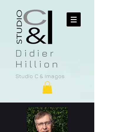
Didier
Hillion
Studio C & Imagos