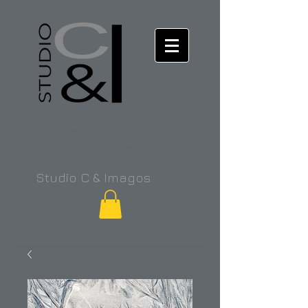
Didier
Hillion
Studio C & Imagos