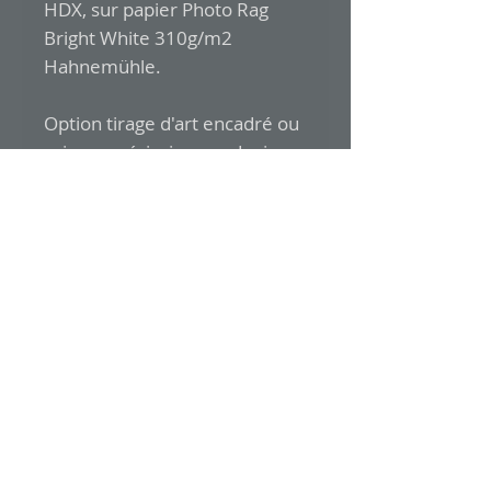
HDX, sur papier Photo Rag
Bright White 310g/m2
Hahnemühle.
Option tirage d'art encadré ou
caisse américaine sur devis
pour les tirages supérieurs à
14 x 21 cm.
Faites votre demande à la
rubrique contact.
Contact@studiocaracteresetimagos.com
Conditions générales de vente
© 2022 by STUDIO CARACTERES et IMAGOS
avec
Wix.com