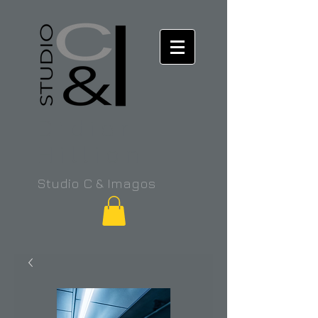
Didier
Hillion
Studio C & Imagos