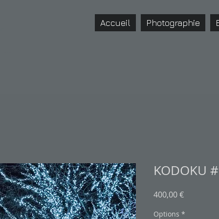
r
Accueil
Photographie
on
KODOKU #1
Prix
400,00 €
Options
*