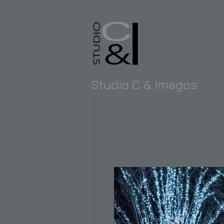
Didie
Hilli
Studio C & Imagos