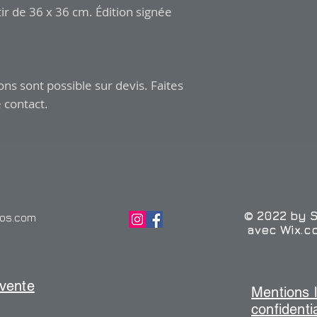
reflets et un double
tir de 36 x 36 cm. Édition signée
Les frais de livrais
Reste 7 exemplaire
poids de la comman
Livré avec un certifi
que du pays de desti
fenêtre de paiemen
Pour certains produi
ons sont possible sur devis. Faites
les frais peuvent êt
montant.
 contact.
© 2022 by 
gos.com
avec
Wix.c
 vente
Mentions l
confidentia